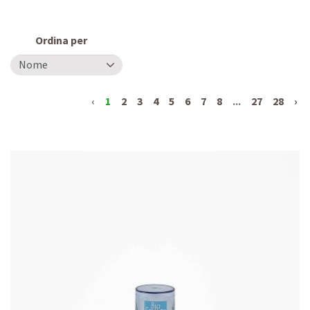
Ordina per
‹
1
2
3
4
5
6
7
8
...
27
28
›