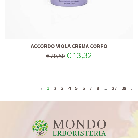
ACCORDO VIOLA CREMA CORPO
€ 13,32
€ 20,50
‹
1
2
3
4
5
6
7
8
...
27
28
›