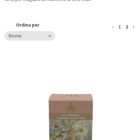
Ordina per
‹
1
2
›