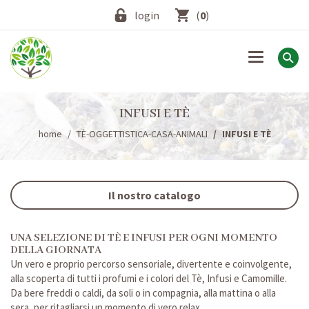
login
(
0
)
Toggle
navigation
INFUSI E TÈ
home
TÈ-OGGETTISTICA-CASA-ANIMALI
INFUSI E TÈ
Il nostro catalogo
UNA SELEZIONE DI TÈ E INFUSI PER OGNI MOMENTO
DELLA GIORNATA
Un vero e proprio percorso sensoriale, divertente e coinvolgente,
alla scoperta di tutti i profumi e i colori del Tè, Infusi e Camomille.
Da bere freddi o caldi, da soli o in compagnia, alla mattina o alla
sera, per ritagliarsi un momento di vero relax.