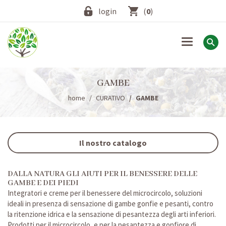
login
(
0
)
Toggle
navigation
GAMBE
home
CURATIVO
GAMBE
Il nostro catalogo
DALLA NATURA GLI AIUTI PER IL BENESSERE DELLE
GAMBE E DEI PIEDI
Integratori e creme per il benessere del microcircolo, soluzioni
ideali in presenza di sensazione di gambe gonfie e pesanti, contro
la ritenzione idrica e la sensazione di pesantezza degli arti inferiori.
Prodotti per il microcircolo, e per la pesantezza e gonfiore di