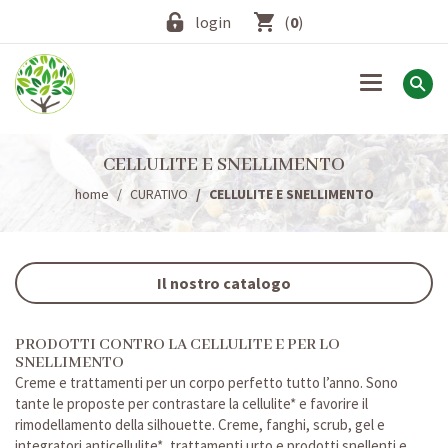
login
(
0
)
Toggle
navigation
CELLULITE E SNELLIMENTO
home
CURATIVO
CELLULITE E SNELLIMENTO
Il nostro catalogo
PRODOTTI CONTRO LA CELLULITE E PER LO
SNELLIMENTO
Creme e trattamenti per un corpo perfetto tutto l’anno. Sono
tante le proposte per contrastare la cellulite* e favorire il
rimodellamento della silhouette. Creme, fanghi, scrub, gel e
integratori anticellulite*, trattamenti urto e prodotti snellenti e